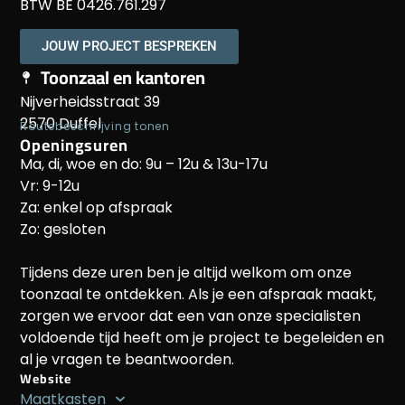
BTW BE 0426.761.297
JOUW PROJECT BESPREKEN
Toonzaal en kantoren
Nijverheidsstraat 39
2570 Duffel
Routebeschrijving tonen
Openingsuren
Ma, di, woe en do: 9u – 12u & 13u-17u
Vr: 9-12u
Za: enkel op afspraak
Zo: gesloten
Tijdens deze uren ben je altijd welkom om onze
toonzaal te ontdekken. Als je een afspraak maakt,
zorgen we ervoor dat een van onze specialisten
voldoende tijd heeft om je project te begeleiden en
al je vragen te beantwoorden.
Website
Maatkasten