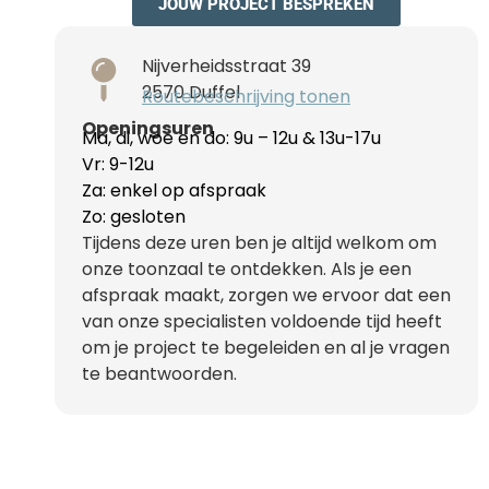
JOUW PROJECT BESPREKEN
Nijverheidsstraat 39
2570 Duffel
Routebeschrijving tonen
Openingsuren
Ma, di, woe en do: 9u – 12u & 13u-17u
Vr: 9-12u
Za: enkel op afspraak
Zo: gesloten
Tijdens deze uren ben je altijd welkom om
onze toonzaal te ontdekken. Als je een
afspraak maakt, zorgen we ervoor dat een
van onze specialisten voldoende tijd heeft
om je project te begeleiden en al je vragen
te beantwoorden.