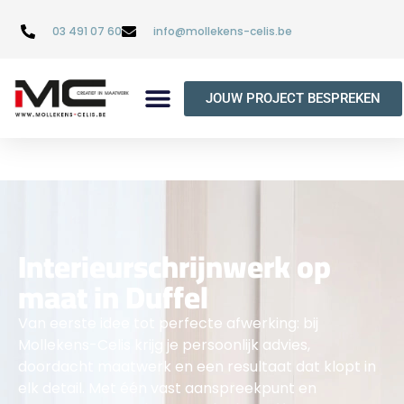
03 491 07 60
info@mollekens-celis.be
JOUW PROJECT BESPREKEN
Interieurschrijnwerk op
maat in Duffel
Van eerste idee tot perfecte afwerking: bij
Mollekens-Celis krijg je persoonlijk advies,
doordacht maatwerk en een resultaat dat klopt in
elk detail. Met één vast aanspreekpunt en