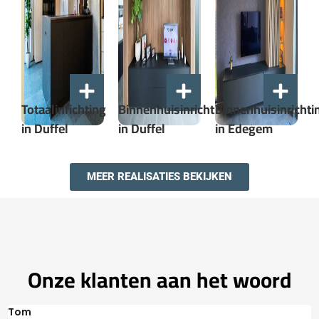
Totaalinrichting
Binnenhuisinrichting
Binnenhuisinrichti
in Duffel​
in Duffel
in Edegem
MEER REALISATIES BEKIJKEN
Onze klanten aan het woord
Tom