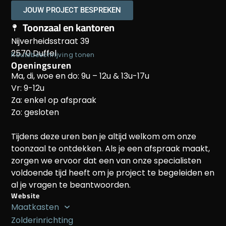
JOUW PROJECT BESPREKEN
Toonzaal en kantoren
Nijverheidsstraat 39
2570 Duffel
Routebeschrijving tonen
Openingsuren
Ma, di, woe en do: 9u – 12u & 13u-17u
Vr: 9-12u
Za: enkel op afspraak
Zo: gesloten
Tijdens deze uren ben je altijd welkom om onze
toonzaal te ontdekken. Als je een afspraak maakt,
zorgen we ervoor dat een van onze specialisten
voldoende tijd heeft om je project te begeleiden en
al je vragen te beantwoorden.
Website
Maatkasten
Zolderinrichting