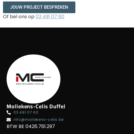
JOUW PROJECT BESPREKEN
Of bel ons op
03 491 07 60
Mollekens-Celis Duffel
03 491 07 60
info@mollekens-celis.be
BTW BE 0426.761.297