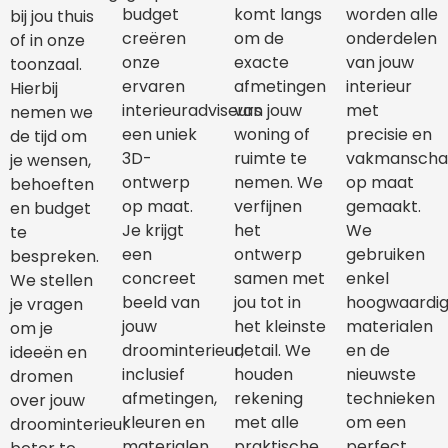
budget
komt langs
worden alle
bij jou thuis
creëren
om de
onderdelen
of in onze
onze
exacte
van jouw
toonzaal.
ervaren
afmetingen
interieur
Hierbij
interieuradviseurs
van jouw
met
nemen we
een uniek
woning of
precisie en
de tijd om
3D-
ruimte te
vakmansch
je wensen,
ontwerp
nemen. We
op maat
behoeften
op maat.
verfijnen
gemaakt.
en budget
Je krijgt
het
We
te
een
ontwerp
gebruiken
bespreken.
concreet
samen met
enkel
We stellen
beeld van
jou tot in
hoogwaardi
je vragen
jouw
het kleinste
materialen
om je
droominterieur,
detail. We
en de
ideeën en
inclusief
houden
nieuwste
dromen
afmetingen,
rekening
technieken
over jouw
kleuren en
met alle
om een
droominterieur
materialen.
praktische
perfect