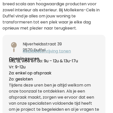
breed scala aan hoogwaardige producten voor
zowel interieur als exterieur. Bij Mollekens-Celis in
Duffel vind je alles om jouw woning te
transformeren tot een plek waar je elke dag
opnieuw met plezier naar terugkeert.
Nijverheidsstraat 39
2570 Duffel
Routebeschrijving tonen
Openingsuren
Ma, di, woe en do: 9u – 12u & 13u-17u
Vr: 9-12u
Za: enkel op afspraak
Zo: gesloten
Tijdens deze uren ben je altijd welkom om
onze toonzaal te ontdekken. Als je een
afspraak maakt, zorgen we ervoor dat een
van onze specialisten voldoende tijd heeft
om je project te begeleiden en al je vragen te