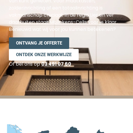
van kunt genieten. Voor maatkasten,
zolderinrichting of een totaalinrichting is
vakmanschap cruciaal. In de regio Lier en ver
daarbuiten staat Mollekens-Celis voor je klaar.
Benieuwd wat wij voor jou kunnen betekenen?
ONTVANG JE OFFERTE
ONTDEK ONZE WERKWIJZE
Of bel ons op
03 491 07 60