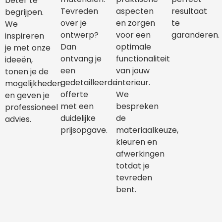
beter te
Tevreden
aspecten
resultaat
begrijpen.
over je
en zorgen
te
We
ontwerp?
voor een
garanderen.
inspireren
Dan
optimale
je met onze
ontvang je
functionaliteit
ideeën,
een
van jouw
tonen je de
gedetailleerde
interieur.
mogelijkheden
offerte
We
en geven je
met een
bespreken
professioneel
duidelijke
de
advies.
prijsopgave.
materiaalkeuze,
kleuren en
afwerkingen
totdat je
tevreden
bent.