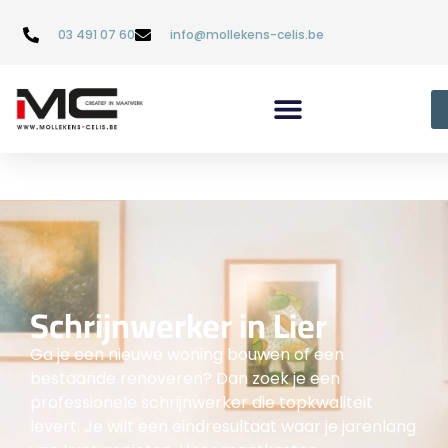
03 491 07 60
info@mollekens-celis.be
Schrijnwerker in Lier
Ga je een nieuwe woning bouwen of een
bestaande renoveren? Dan zoek je een
professionele schrijnwerker die topkwaliteit
levert. Je wilt een eindresultaat waar je jarenlang