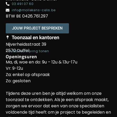
03 491 07 60
info@mollekens-celis.be
BTW BE 0426.761.297
JOUW PROJECT BESPREKEN
Toonzaal en kantoren
Nijverheidsstraat 39
2570 Duffel
Routebeschrijving tonen
Openingsuren
Ma, di, woe en do: 9u – 12u & 13u-17u
Vr: 9-12u
Za: enkel op afspraak
Zo: gesloten
Tijdens deze uren ben je altijd welkom om onze
toonzaal te ontdekken. Als je een afspraak maakt,
zorgen we ervoor dat een van onze specialisten
voldoende tijd heeft om je project te begeleiden en