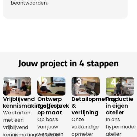
beantwoorden.
Jouw project in 4 stappen
1
2
3
4
Vrijblijvend
Ontwerp
Detailopmeting
Productie
kennismakingsgesprek
& offerte
&
in eigen
op maat
verfijning
atelier
We starten
Op basis
Onze
In ons
met een
van jouw
vakkundige
hypermoder
vrijblijvend
wensen en
opmeter
atelier
kennismakingsgesprek