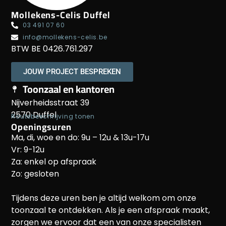
Mollekens-Celis Duffel
03 491 07 60
info@mollekens-celis.be
BTW BE 0426.761.297
JOUW PROJECT BESPREKEN
Toonzaal en kantoren
Nijverheidsstraat 39
2570 Duffel
Routebeschrijving tonen
Openingsuren
Ma, di, woe en do: 9u – 12u & 13u-17u
Vr: 9-12u
Za: enkel op afspraak
Zo: gesloten
Tijdens deze uren ben je altijd welkom om onze
toonzaal te ontdekken. Als je een afspraak maakt,
zorgen we ervoor dat een van onze specialisten