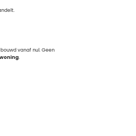
andelt.
pgebouwd vanaf nul. Geen
 woning
.