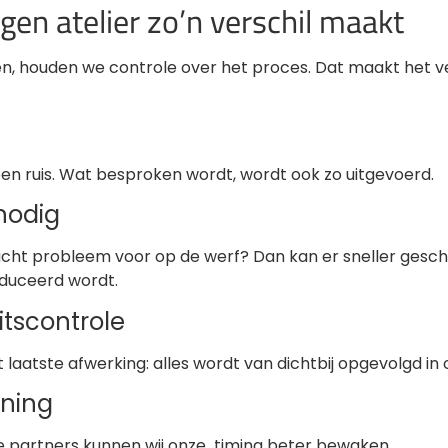
en atelier zo’n verschil maakt
n, houden we controle over het proces. Dat maakt het v
n ruis. Wat besproken wordt, wordt ook zo uitgevoerd.
 nodig
acht probleem voor op de werf? Dan kan er sneller gesc
duceerd wordt.
itscontrole
laatste afwerking: alles wordt van dichtbij opgevolgd in o
nning
 partners kunnen wij onze timing beter bewaken.