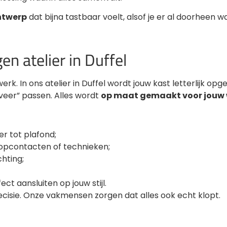
ntwerp
dat bijna tastbaar voelt, alsof je er al doorheen w
en atelier in Duffel
erk. In ons atelier in Duffel wordt jouw kast letterlijk o
veer” passen. Alles wordt
op maat gemaakt voor jouw
r tot plafond;
topcontacten of technieken;
chting;
ct aansluiten op jouw stijl.
cisie. Onze vakmensen zorgen dat alles ook echt klopt.