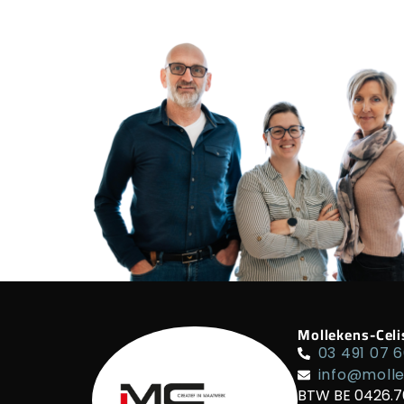
Mollekens-Celi
03 491 07 
info@molle
BTW BE 0426.7