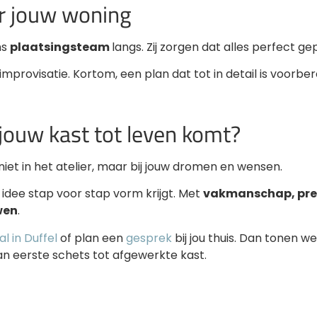
ar jouw woning
ns
plaatsingsteam
langs. Zij zorgen dat alles perfect ge
mprovisatie. Kortom, een plan dat tot in detail is voorber
ouw kast tot leven komt?
iet in het atelier, maar bij jouw dromen en wensen.
 idee stap voor stap vorm krijgt. Met
vakmanschap, prec
wen
.
l in Duffel
of plan een
gesprek
bij jou thuis. Dan tonen w
an eerste schets tot afgewerkte kast.