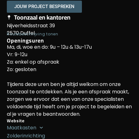
JOUW PROJECT BESPREKEN
Toonzaal en kantoren
Nijverheidsstraat 39
2570 Duffel
Routebeschrijving tonen
Openingsuren
Ma, di, woe en do: 9u – 12u & 13u-17u
Vr: 9-12u
Za: enkel op afspraak
Zo: gesloten
Tijdens deze uren ben je altijd welkom om onze
toonzaal te ontdekken. Als je een afspraak maakt,
zorgen we ervoor dat een van onze specialisten
voldoende tijd heeft om je project te begeleiden en
al je vragen te beantwoorden.
Website
Maatkasten
Zolderinrichting