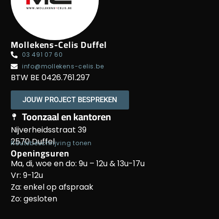
Mollekens-Celis Duffel
03 491 07 60
info@mollekens-celis.be
BTW BE 0426.761.297
JOUW PROJECT BESPREKEN
Toonzaal en kantoren
Nijverheidsstraat 39
2570 Duffel
Routebeschrijving tonen
Openingsuren
Ma, di, woe en do: 9u – 12u & 13u-17u
Vr: 9-12u
Za: enkel op afspraak
Zo: gesloten